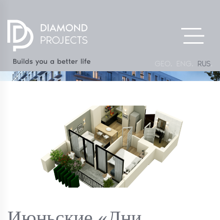
GEO
ENG
RUS
Главная
Проекты
О Нас
Медиа
Партнеры
Контакты
GEO
ENG
RUS
Июньские «Дни