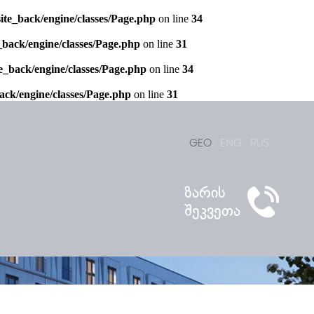
te_back/engine/classes/Page.php
on line
34
back/engine/classes/Page.php
on line
31
e_back/engine/classes/Page.php
on line
34
ck/engine/classes/Page.php
on line
31
GEO
ENG
RUS
ზარის
GEO
ENG
RUS
შეკვეთა