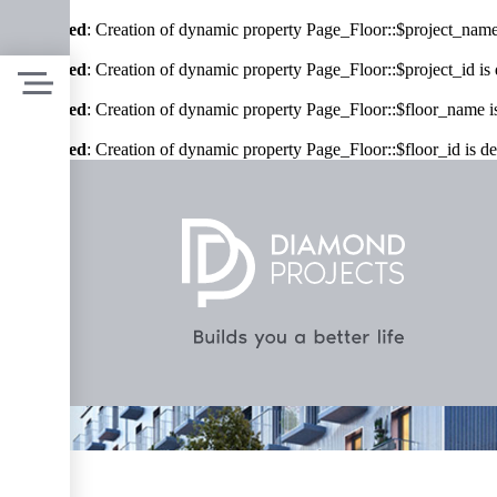
Deprecated
: Creation of dynamic property Page_Floor::$project_name
Deprecated
: Creation of dynamic property Page_Floor::$project_id is
Deprecated
: Creation of dynamic property Page_Floor::$floor_name i
Deprecated
: Creation of dynamic property Page_Floor::$floor_id is d
მთავარი
პროექტები
ჩვენ შესახებ
სიახლეები
პარტნიორები
კონტაქტი
GEO
ENG
RUS