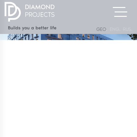
GEO
ENG
RUS