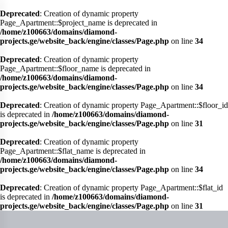
Deprecated
: Creation of dynamic property
Page_Apartment::$project_name is deprecated in
/home/z100663/domains/diamond-
projects.ge/website_back/engine/classes/Page.php
on line
34
Deprecated
: Creation of dynamic property
მთავარი
Page_Apartment::$floor_name is deprecated in
/home/z100663/domains/diamond-
პროექტები
projects.ge/website_back/engine/classes/Page.php
on line
34
ჩვენ შესახებ
Deprecated
: Creation of dynamic property Page_Apartment::$floor_id
is deprecated in
/home/z100663/domains/diamond-
სიახლეები
projects.ge/website_back/engine/classes/Page.php
on line
31
პარტნიორები
Deprecated
: Creation of dynamic property
კონტაქტი
Page_Apartment::$flat_name is deprecated in
/home/z100663/domains/diamond-
projects.ge/website_back/engine/classes/Page.php
on line
34
GEO
ENG
RUS
Deprecated
: Creation of dynamic property Page_Apartment::$flat_id
is deprecated in
/home/z100663/domains/diamond-
projects.ge/website_back/engine/classes/Page.php
on line
31